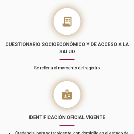
receipt_long
CUESTIONARIO SOCIOECONÓMICO Y DE ACCESO A LA
SALUD
Se rellena al momento del registro
badge
IDENTIFICACIÓN OFICIAL VIGENTE
Credencial para votar vigente, con domicilio en el estado de