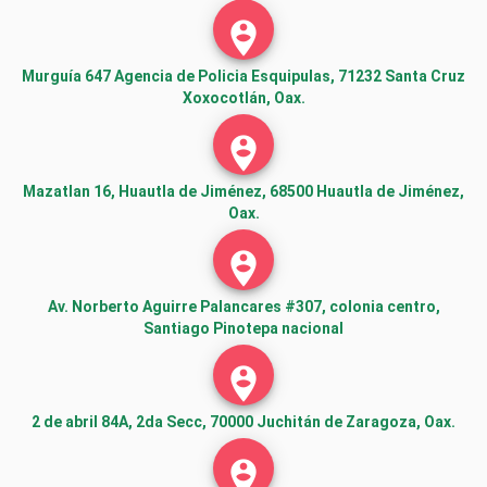
person_pin_circle
Murguía 647 Agencia de Policia Esquipulas, 71232 Santa Cruz
Xoxocotlán, Oax.
person_pin_circle
Mazatlan 16, Huautla de Jiménez, 68500 Huautla de Jiménez,
Oax.
person_pin_circle
Av. Norberto Aguirre Palancares #307, colonia centro,
Santiago Pinotepa nacional
person_pin_circle
2 de abril 84A, 2da Secc, 70000 Juchitán de Zaragoza, Oax.
person_pin_circle