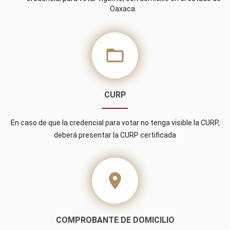
Oaxaca.
folder_open
CURP
En caso de que la credencial para votar no tenga visible la CURP,
deberá presentar la CURP certificada
location_on
COMPROBANTE DE DOMICILIO